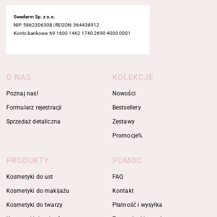
Swederm Sp. z o.o.
NIP: 5862306308 | REGON: 364438912
Konto bankowe: 69 1600 1462 1740 2690 4000 0001
O NAS
KOLEKCJE
Poznaj nas!
Nowości
Formularz rejestracji
Bestsellery
Sprzedaż detaliczna
Zestawy
Promocje%
PRODUKTY
POMOC
Kosmetyki do ust
FAQ
Kosmetyki do makijażu
Kontakt
Kosmetyki do twarzy
Płatność i wysyłka