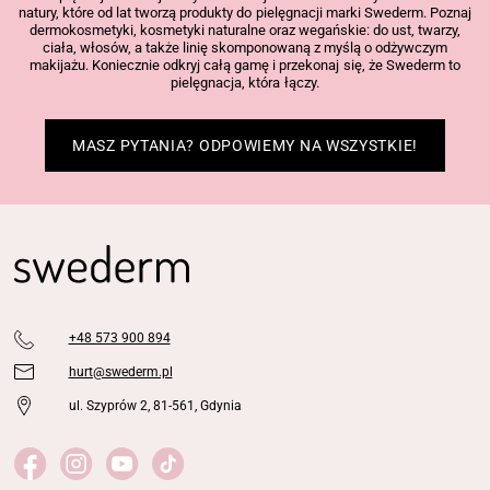
natury, które od lat tworzą produkty do pielęgnacji marki Swederm. Poznaj
dermokosmetyki, kosmetyki naturalne oraz wegańskie: do ust, twarzy,
ciała, włosów, a także linię skomponowaną z myślą o odżywczym
makijażu. Koniecznie odkryj całą gamę i przekonaj się, że Swederm to
pielęgnacja, która łączy.
MASZ PYTANIA? ODPOWIEMY NA WSZYSTKIE!
+48 573 900 894
hurt@swederm.pl
ul. Szyprów 2, 81-561, Gdynia