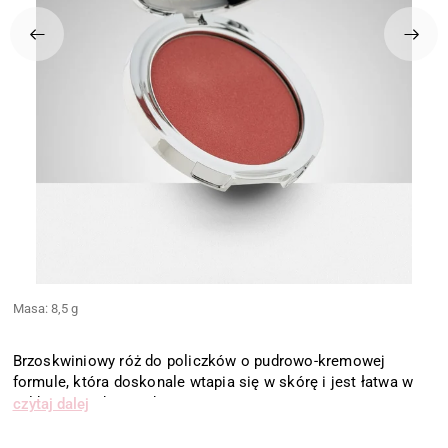
Masa: 8,5 g
Brzoskwiniowy róż do policzków o pudrowo-kremowej
formule, która doskonale wtapia się w skórę i jest łatwa w
aplikacji. Dodaje makijażowi świeżości, a cerze wypoczętego
czytaj dalej
wyglądu.