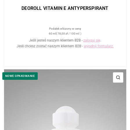
DEOROLL VITAMIN E ANTYPERSPIRANT
Podatek wliczony w cenę
60 ml
( 78,00 zł
/
100 ml
)
Jeśli jesteś naszym klientem B2B -
zaloguj się
.
Jesli chcesz zostać naszym klientem B2B -
wypełnij formularz.
NOWE OPAKOWANIE
SZY