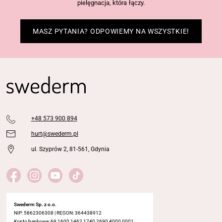
pielęgnacja, która łączy.
MASZ PYTANIA? ODPOWIEMY NA WSZYSTKIE!
+48 573 900 894
hurt@swederm.pl
ul. Szyprów 2, 81-561, Gdynia
Swederm Sp. z o.o.
NIP: 5862306308 | REGON: 364438912
Konto bankowe: 69 1600 1462 1740 2690 4000 0001