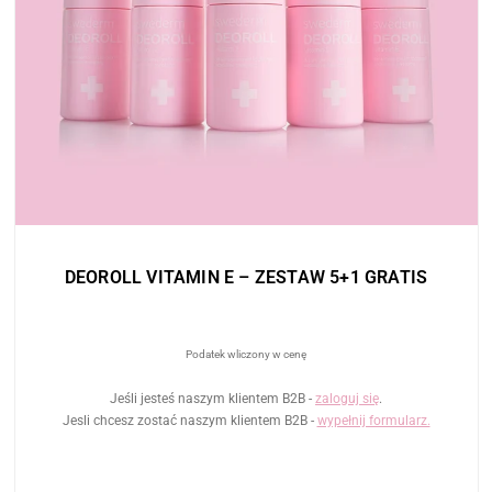
DEOROLL VITAMIN E – ZESTAW 5+1 GRATIS
Podatek wliczony w cenę
Jeśli jesteś naszym klientem B2B -
zaloguj się
.
Jesli chcesz zostać naszym klientem B2B -
wypełnij formularz.