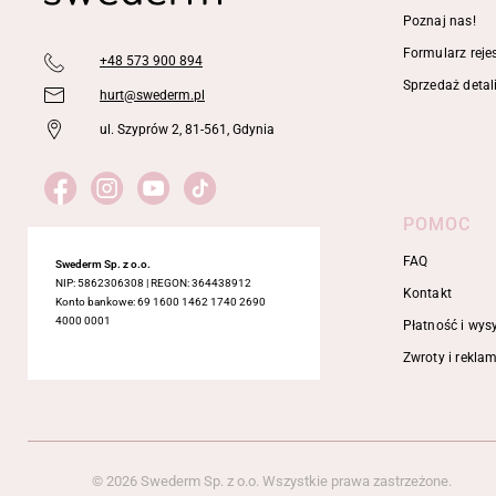
Poznaj nas!
Formularz rejes
+48 573 900 894
Sprzedaż detal
hurt@swederm.pl
ul. Szyprów 2, 81-561, Gdynia
POMOC
FAQ
Swederm Sp. z o.o.
NIP: 5862306308 | REGON: 364438912
Kontakt
Konto bankowe: 69 1600 1462 1740 2690
4000 0001
Płatność i wys
Zwroty i rekla
© 2026 Swederm Sp. z o.o. Wszystkie prawa zastrzeżone.