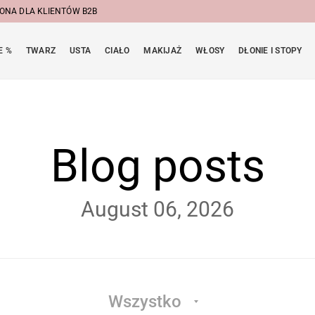
ONA DLA KLIENTÓW B2B
E %
TWARZ
USTA
CIAŁO
MAKIJAŻ
WŁOSY
DŁONIE I STOPY
Blog posts
August 06, 2026